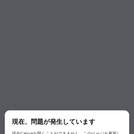
ダイアログの開始
現在、問題が発生しています
現在Canvaを開くことができません。このページを更新し